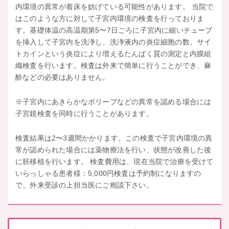
内環境の異常が着床を妨げている可能性があります。 当院で
はこのような方に対して子宮内環境の検査を行っておりま
す。基礎体温の高温期第5〜7日ごろに子宮内に細いチューブ
を挿入して子宮内を洗浄し、洗浄液内の炎症細胞の数、サイ
トカインという炎症により増えるたんぱく質の測定と内膜組
織検査を行います。検査は外来で簡単に行うことができ、麻
酔などの必要はありません。
※子宮内にあきらかなポリープなどの異常を認める場合には
子宮鏡検査を同時に行うことがあります。
検査結果は2〜3週間かかります。この検査で子宮内環境の異
常が認められた場合には薬物療法を行い、状態が改善した後
に胚移植を行います。 検査費用は、現在当院で治療を受けて
いらっしゃる患者様：5,000円検査は予約制になりますの
で、外来受診の上担当医にご相談下さい。