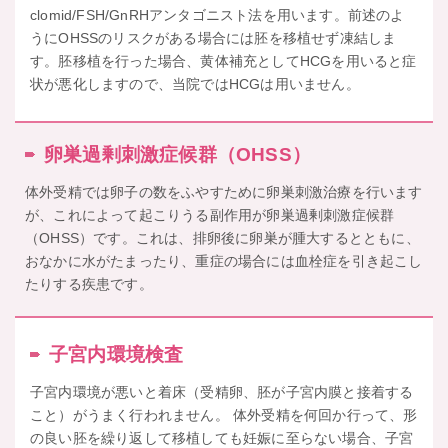
clomid/FSH/GnRHアンタゴニスト法を用います。前述のよ
うにOHSSのリスクがある場合には胚を移植せず凍結しま
す。胚移植を行った場合、黄体補充としてHCGを用いると症
状が悪化しますので、当院ではHCGは用いません。
卵巣過剰刺激症候群（OHSS）
体外受精では卵子の数をふやすために卵巣刺激治療を行います
が、これによって起こりうる副作用が卵巣過剰刺激症候群
（OHSS）です。これは、排卵後に卵巣が腫大するとともに、
おなかに水がたまったり、重症の場合には血栓症を引き起こし
たりする疾患です。
子宮内環境検査
子宮内環境が悪いと着床（受精卵、胚が子宮内膜と接着する
こと）がうまく行われません。 体外受精を何回か行って、形
の良い胚を繰り返して移植しても妊娠に至らない場合、子宮