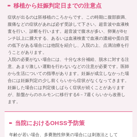
移植から妊娠判定日までの注意点
症状が出るのは胚移植のころからです。この時期に腹部膨満、
腹痛などの症状があれば必ず受診して下さい。超音波や血液検
査を行い、診断を行います。超音波で腹水が多い、卵巣が8セ
ンチ以上に腫大する、あるいは血液検査で血液の濃縮や蛋白質
の低下がある場合には他院を紹介し、入院の上、点滴治療を行
うことがあります。
入院の必要がない場合には、十分な水分補給、脱水に対する注
意、あまり激しい運動を行わないなどの注意が必要です。医師
から生活についての指導があります。妊娠が成立しなかった場
合には妊娠判定の少し前くらいから症状がなくなってきます。
妊娠した場合には判定後しばらく症状が続くことがあります
が、胎盤からのホルモンに移行する6－7週くらいから改善し
ます。
当院におけるOHSS予防策
年齢が若い場合、多嚢胞性卵巣の場合には刺激法として