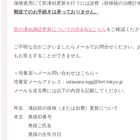
保険適用にて胚凍結更新を行うには診察（胚移植の治療計
郵送でのお手続きは承っておりません。
胚の凍結継続更新についてのQ＆Aはこちら
をご確認くださ
ご不明な点がございましたらメールでお問合せください。
もお答えすることができません。
＜培養室へメール問い合わせはこちら＞
培養室メールアドレス：odawara-egg@fert-tokyo.jp
メールを送る際には以下の内容を記載してください。
件名 凍結胚の保険（または自費）更新について
本文 奥様ID番号
奥様ご氏名
奥様の生年月日